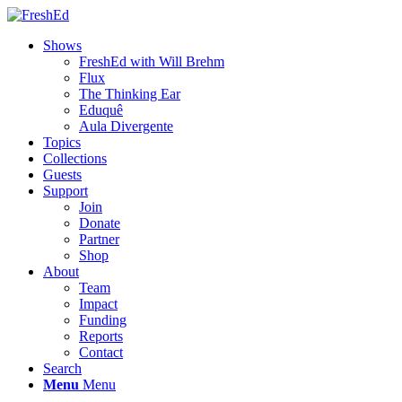
Shows
FreshEd with Will Brehm
Flux
The Thinking Ear
Eduquê
Aula Divergente
Topics
Collections
Guests
Support
Join
Donate
Partner
Shop
About
Team
Impact
Funding
Reports
Contact
Search
Menu
Menu