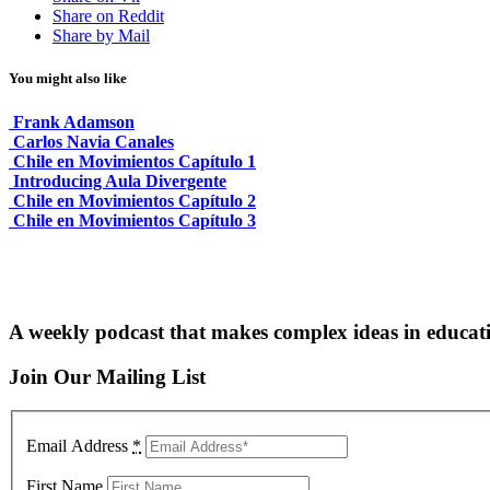
Share on Reddit
Share by Mail
You might also like
Frank Adamson
Carlos Navia Canales
Chile en Movimientos Capítulo 1
Introducing Aula Divergente
Chile en Movimientos Capítulo 2
Chile en Movimientos Capítulo 3
A weekly podcast that makes complex ideas in educati
Join Our Mailing List
Email Address
*
First Name